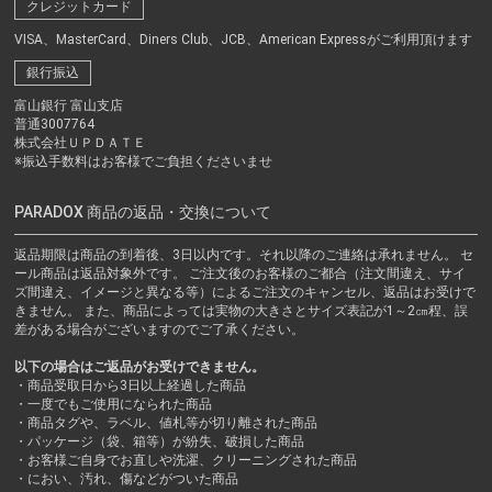
クレジットカード
VISA、MasterCard、Diners Club、JCB、American Expressがご利用頂けます
銀行振込
富山銀行 富山支店
普通3007764
株式会社ＵＰＤＡＴＥ
※振込手数料はお客様でご負担くださいませ
PARADOX 商品の返品・交換について
返品期限は商品の到着後、3日以内です。それ以降のご連絡は承れません。 セ
ール商品は返品対象外です。 ご注文後のお客様のご都合（注文間違え、サイ
ズ間違え、イメージと異なる等）によるご注文のキャンセル、返品はお受けで
きません。 また、商品によっては実物の大きさとサイズ表記が1～2㎝程、誤
差がある場合がございますのでご了承ください。
以下の場合はご返品がお受けできません。
・商品受取日から3日以上経過した商品
・一度でもご使用になられた商品
・商品タグや、ラベル、値札等が切り離された商品
・パッケージ（袋、箱等）が紛失、破損した商品
・お客様ご自身でお直しや洗濯、クリーニングされた商品
・におい、汚れ、傷などがついた商品