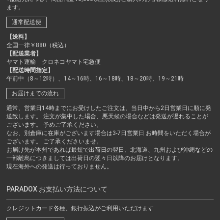
ます。
通常配送便
【送料】
全国一律￥880（税込）
【配送業者】
ヤマト運輸 クロネコヤマト宅急便
【配送時間指定】
午前中（8～12時）、14～16時、16～18時、18～20時、19～21時
お届けまでの流れ
通常、営業日14時までにお受けしたご注文は、当日中から2日営業日に順に発
送致します。 注文が集中した場合、悪天候の場合などは発送が遅れることが
ございます。 予めご了承ください。
なお、別倉庫に在庫がございます場合は3-7日営業日 お時間をいただく場合が
ございます。 ご了承くださいませ。
お届け先が本州であれば最短で出荷日の翌日、北海道、九州および沖縄などの
一部離島につきましては出荷日の翌々日以降のお届けとなります。
現在海外への発送は行っておりません。
PARADOX お支払い方法について
クレジットカード各種、銀行振込がご利用いただけます