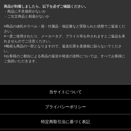
商品が到着しましたら、以下を必ずご確認ください。
・商品に不良個所がないか
・ご注文商品と相違がないか
※商品の値札やラベル・袋・付属品・保証書など受取られた状態でご返送くだ
さい。
※一度ご使用されたり、メーカータグ、プライス等を外されますとご返品を承
れませんのでご注意ください。
※靴箱も商品の一部となりますので、返送伝票を直接箱に貼らないでくださ
い。
※お客様のご都合による商品の返送や発送の送料については、すべてお客様に
ご負担いただきます。
当サイトについて
プライバシーポリシー
特定商取引法に基づく表記