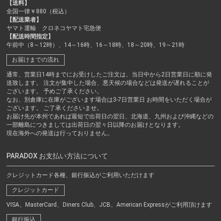
【送料】
全国一律￥880（税込）
【配送業者】
ヤマト運輸 クロネコヤマト宅急便
【配送時間指定】
午前中（8～12時）、14～16時、16～18時、18～20時、19～21時
お届けまでの流れ
通常、営業日14時までにお受けしたご注文は、当日中から2日営業日に順に発
送致します。 注文が集中した場合、悪天候の場合などは発送が遅れることが
ございます。 予めご了承ください。
なお、別倉庫に在庫がございます場合は3-7日営業日 お時間をいただく場合が
ございます。 ご了承くださいませ。
お届け先が本州であれば最短で出荷日の翌日、北海道、九州および沖縄などの
一部離島につきましては出荷日の翌々日以降のお届けとなります。
現在海外への発送は行っておりません。
PARADOX お支払い方法について
クレジットカード各種、銀行振込がご利用いただけます
クレジットカード
VISA、MasterCard、Diners Club、JCB、American Expressがご利用頂けます
銀行振込