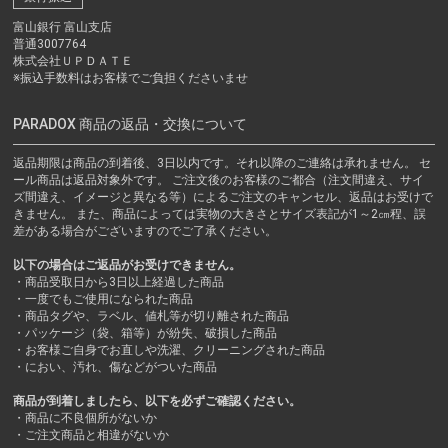
富山銀行 富山支店
普通3007764
株式会社ＵＰＤＡＴＥ
※振込手数料はお客様でご負担くださいませ
PARADOX 商品の返品・交換について
返品期限は商品の到着後、3日以内です。それ以降のご連絡は承れません。 セ
ール商品は返品対象外です。 ご注文後のお客様のご都合（注文間違え、サイ
ズ間違え、イメージと異なる等）によるご注文のキャンセル、返品はお受けで
きません。 また、商品によっては実物の大きさとサイズ表記が1～2㎝程、誤
差がある場合がございますのでご了承ください。
以下の場合はご返品がお受けできません。
・商品受取日から3日以上経過した商品
・一度でもご使用になられた商品
・商品タグや、ラベル、値札等が切り離された商品
・パッケージ（袋、箱等）が紛失、破損した商品
・お客様ご自身でお直しや洗濯、クリーニングされた商品
・におい、汚れ、傷などがついた商品
商品が到着しましたら、以下を必ずご確認ください。
・商品に不良個所がないか
・ご注文商品と相違がないか