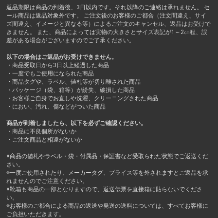
返品期限は商品の到着後、3日以内です。それ以降のご連絡は承れません。 セ
ール商品は返品対象外です。 ご注文後のお客様のご都合（注文間違え、サイ
ズ間違え、イメージと異なる等）によるご注文のキャンセル、返品はお受けで
きません。 また、商品によっては実物の大きさとサイズ表記が1～2㎝程、誤
差がある場合がございますのでご了承ください。
以下の場合はご返品がお受けできません。
・商品受取日から3日以上経過した商品
・一度でもご使用になられた商品
・商品タグや、ラベル、値札等が切り離された商品
・パッケージ（袋、箱等）が紛失、破損した商品
・お客様ご自身でお直しや洗濯、クリーニングされた商品
・におい、汚れ、傷などがついた商品
商品が到着しましたら、以下を必ずご確認ください。
・商品に不良個所がないか
・ご注文商品と相違がないか
※商品の値札やラベル・袋・付属品・保証書など受取られた状態でご返送くだ
さい。
※一度ご使用されたり、メーカータグ、プライス等を外されますとご返品を承
れませんのでご注意ください。
※靴箱も商品の一部となりますので、返送伝票を直接箱に貼らないでくださ
い。
※お客様のご都合による商品の返送や発送の送料については、すべてお客様に
ご負担いただきます。