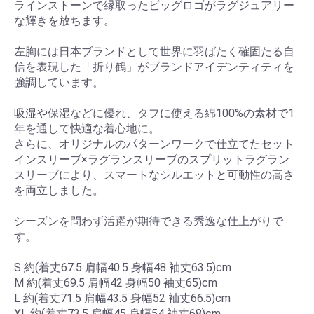
ラインストーンで縁取ったビッグロゴがラグジュアリー
な輝きを放ちます。
左胸には日本ブランドとして世界に羽ばたく確固たる自
信を表現した「折り鶴」がブランドアイデンティティを
強調しています。
吸湿や保湿などに優れ、タフに使える綿100%の素材で1
年を通して快適な着心地に。
さらに、オリジナルのパターンワークで仕立てたセット
インスリーブ×ラグランスリーブのスプリットラグラン
スリーブにより、スマートなシルエットと可動性の高さ
を両立しました。
シーズンを問わず活躍が期待できる秀逸な仕上がりで
す。
S 約(着丈67.5 肩幅40.5 身幅48 袖丈63.5)cm
M 約(着丈69.5 肩幅42 身幅50 袖丈65)cm
L 約(着丈71.5 肩幅43.5 身幅52 袖丈66.5)cm
XL 約(着丈73.5 肩幅45 身幅54 袖丈68)cm