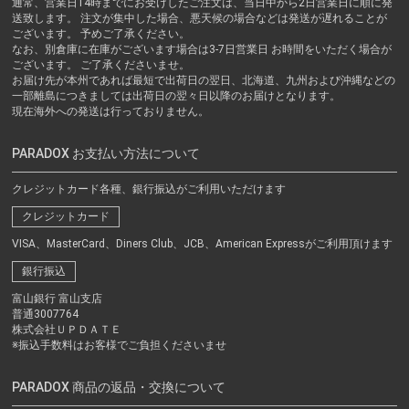
通常、営業日14時までにお受けしたご注文は、当日中から2日営業日に順に発
送致します。 注文が集中した場合、悪天候の場合などは発送が遅れることが
ございます。 予めご了承ください。
なお、別倉庫に在庫がございます場合は3-7日営業日 お時間をいただく場合が
ございます。 ご了承くださいませ。
お届け先が本州であれば最短で出荷日の翌日、北海道、九州および沖縄などの
一部離島につきましては出荷日の翌々日以降のお届けとなります。
現在海外への発送は行っておりません。
PARADOX お支払い方法について
クレジットカード各種、銀行振込がご利用いただけます
クレジットカード
VISA、MasterCard、Diners Club、JCB、American Expressがご利用頂けます
銀行振込
富山銀行 富山支店
普通3007764
株式会社ＵＰＤＡＴＥ
※振込手数料はお客様でご負担くださいませ
PARADOX 商品の返品・交換について