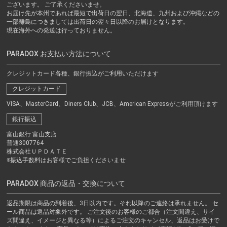
ございます。 ご了承くださいませ。
お届け先が本州であれば最短で出荷日の翌日、北海道、九州および沖縄などの
一部離島につきましては出荷日の翌々日以降のお届けとなります。
現在海外への発送は行っておりません。
PARADOX お支払い方法について
クレジットカード各種、銀行振込がご利用いただけます
クレジットカード
VISA、MasterCard、Diners Club、JCB、American Expressがご利用頂けます
銀行振込
富山銀行 富山支店
普通3007764
株式会社ＵＰＤＡＴＥ
※振込手数料はお客様でご負担くださいませ
PARADOX 商品の返品・交換について
返品期限は商品の到着後、3日以内です。それ以降のご連絡は承れません。 セ
ール商品は返品対象外です。 ご注文後のお客様のご都合（注文間違え、サイ
ズ間違え、イメージと異なる等）によるご注文のキャンセル、返品はお受けで