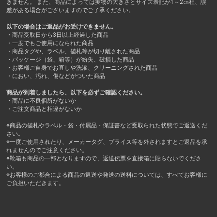
きません。 また、商品によっては実物の大きさとサイズ表記が1～2㎝程、誤
差がある場合がございますのでご了承ください。
以下の場合はご返品がお受けできません。
・商品受取日から3日以上経過した商品
・一度でもご使用になられた商品
・商品タグや、ラベル、値札等が切り離された商品
・パッケージ（袋、箱等）が紛失、破損した商品
・お客様ご自身でお直しや洗濯、クリーニングされた商品
・におい、汚れ、傷などがついた商品
商品が到着しましたら、以下を必ずご確認ください。
・商品に不良個所がないか
・ご注文商品と相違がないか
※商品の値札やラベル・袋・付属品・保証書など受取られた状態でご返送くだ
さい。
※一度ご使用されたり、メーカータグ、プライス等を外されますとご返品を承
れませんのでご注意ください。
※靴箱も商品の一部となりますので、返送伝票を直接箱に貼らないでくださ
い。
※お客様のご都合による商品の返送や発送の送料については、すべてお客様に
ご負担いただきます。