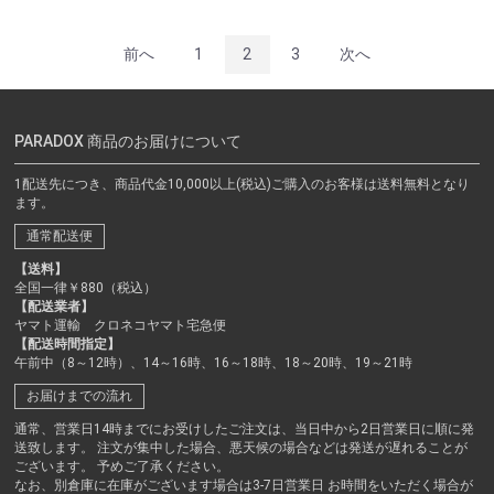
前へ
1
2
3
次へ
PARADOX 商品のお届けについて
1配送先につき、商品代金10,000以上(税込)ご購入のお客様は送料無料となり
ます。
通常配送便
【送料】
全国一律￥880（税込）
【配送業者】
ヤマト運輸 クロネコヤマト宅急便
【配送時間指定】
午前中（8～12時）、14～16時、16～18時、18～20時、19～21時
お届けまでの流れ
通常、営業日14時までにお受けしたご注文は、当日中から2日営業日に順に発
送致します。 注文が集中した場合、悪天候の場合などは発送が遅れることが
ございます。 予めご了承ください。
なお、別倉庫に在庫がございます場合は3-7日営業日 お時間をいただく場合が