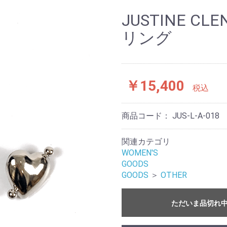
MS
TOPS
OUTER
BOTTOMS
SET UP
SHOES
GOLF
OUTER
TOPS
BOTTOMS
OUTER
TOPS
HEA
EYE
BAG
OTH
JUSTINE C
リング
￥15,400
税込
商品コード：
JUS-L-A-018
関連カテゴリ
WOMEN'S
GOODS
GOODS
＞
OTHER
ただいま品切れ