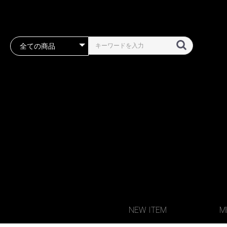
NEW ITEM
M