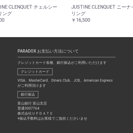
TINE CLENQUET チェルシー
JUSTINE CLENQUET ニー
リング
リング
00
￥16,500
PARADOX お支払い方法について
クレジットカード各種、銀行振込がご利用いただけます
クレジットカード
VISA、MasterCard、Diners Club、JCB、American Express
がご利用頂けます
銀行振込
富山銀行 富山支店
普通3007764
株式会社ＵＰＤＡＴＥ
※振込手数料はお客様でご負担くださいませ