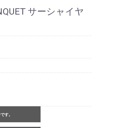
DWEAR
WEAR
ER
LENQUET サーシャイヤ
中です。