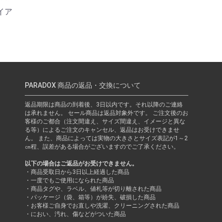
ナイア
PARADOX 商品の返品・交換について
返品期限は商品の到着後、3日以内です。それ以降のご連絡
は承れません。 セール商品は返品対象外です。 ご注文後のお
客様のご都合（注文間違え、サイズ間違え、イメージと異な
る等）によるご注文のキャンセル、返品はお受けできませ
ん。 また、商品によっては実物の大きさとサイズ表記が1～2
㎝程、誤差がある場合がございますのでご了承ください。
以下の場合はご返品がお受けできません。
・商品受取日から3日以上経過した商品
・一度でもご使用になられた商品
・商品タグや、ラベル、値札等が切り離された商品
・パッケージ（袋、箱等）が紛失、破損した商品
・お客様ご自身でお直しや洗濯、クリーニングされた商品
・におい、汚れ、傷などがついた商品