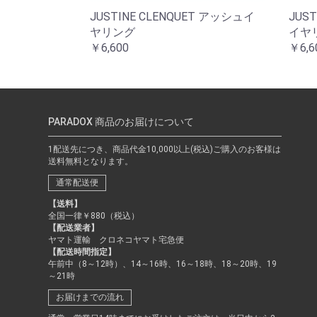
JUSTINE CLENQUET アッシュイ
JUS
ヤリング
イヤ
￥6,600
￥6,6
PARADOX 商品のお届けについて
1配送先につき、商品代金10,000以上(税込)ご購入のお客様は
送料無料となります。
通常配送便
【送料】
全国一律￥880（税込）
【配送業者】
ヤマト運輸 クロネコヤマト宅急便
【配送時間指定】
午前中（8～12時）、14～16時、16～18時、18～20時、19
～21時
お届けまでの流れ