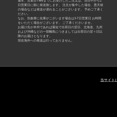
通常、営業日14時までにお受けしたご注文は、当日中から2
日営業日に順に発送致します。 注文が集中した場合、悪天候
の場合などは発送が遅れることがございます。 予めご了承く
ださい。
なお、別倉庫に在庫がございます場合は3-7日営業日 お時間
をいただく場合がございます。 ご了承くださいませ。
お届け先が本州であれば最短で出荷日の翌日、北海道、九州
および沖縄などの一部離島につきましては出荷日の翌々日以
降のお届けとなります。
現在海外への発送は行っておりません。
当サイト