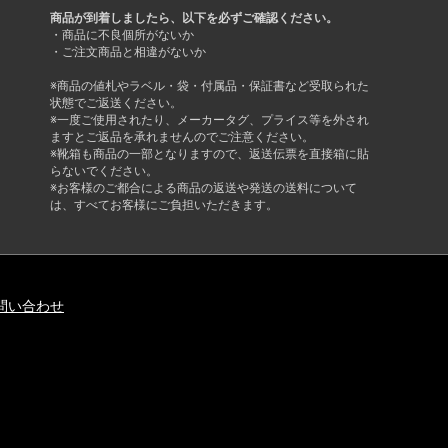
商品が到着しましたら、以下を必ずご確認ください。
・商品に不良個所がないか
・ご注文商品と相違がないか
※商品の値札やラベル・袋・付属品・保証書など受取られた
状態でご返送ください。
※一度ご使用されたり、メーカータグ、プライス等を外され
ますとご返品を承れませんのでご注意ください。
※靴箱も商品の一部となりますので、返送伝票を直接箱に貼
らないでください。
※お客様のご都合による商品の返送や発送の送料について
は、すべてお客様にご負担いただきます。
問い合わせ