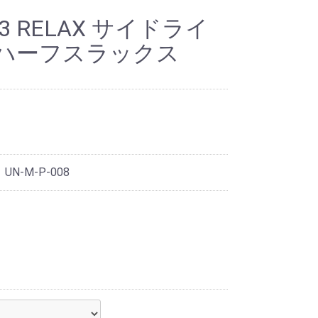
DWEAR
WEAR
ER
LE3 RELAX サイドライ
ハーフスラックス
 UN-M-P-008