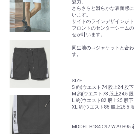
魅力。
さらさらと滑らかな表面感に
います。
サイドのラインデザインがト
フロントのセンターシームの
せが叶います。
同生地の⇒ジャケットと合わ
す。
SIZE
S 約(ウエスト74 股上24 股下1
M 約(ウエスト78 股上24.5 
L 約(ウエスト82 股上25 股下1
XL 約(ウエスト86 股上25.5 
MODEL H184 C97 W79 H