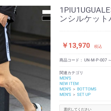
MS
TOPS
OUTER
BOTTOMS
SET UP
SHOES
GOLF
OUTER
TOPS
BOTTOMS
OUTER
TOPS
HEA
EYE
BAG
OTH
1PIU1UGUA
ンシルケット
￥13,970
税込
商品コード：
UN-M-P-007 ～
関連カテゴリ
MEN'S
NEW ITEM
MEN'S
＞
BOTTOMS
MEN'S
＞
SET UP