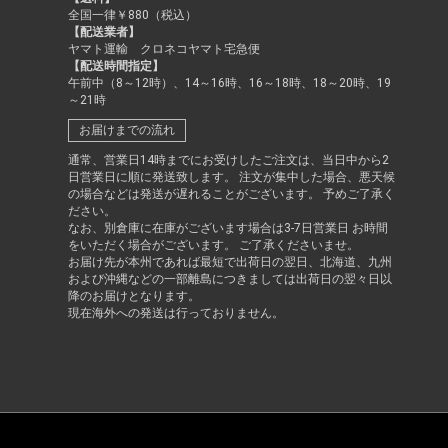
全国一律￥880（税込）
【配送業者】
ヤマト運輸 クロネコヤマト宅急便
【配送時間指定】
午前中（8～12時）、14～16時、16～18時、18～20時、19
～21時
お届けまでの流れ
通常、営業日14時までにお受けしたご注文は、当日中から2
日営業日に順に発送致します。 注文が集中した場合、悪天候
の場合などは発送が遅れることがございます。 予めご了承く
ださい。
なお、別倉庫に在庫がございます場合は3-7日営業日 お時間
をいただく場合がございます。 ご了承くださいませ。
お届け先が本州であれば最短で出荷日の翌日、北海道、九州
および沖縄などの一部離島につきましては出荷日の翌々日以
降のお届けとなります。
現在海外への発送は行っておりません。