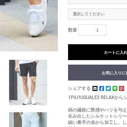
数量
カートに入
お気に入りに
シェアする
1PIU1UGUALE3 REL
綿の繊維に艶感やハリを与え
生み出したシルケットシリー
細い番手の糸から加工し、し