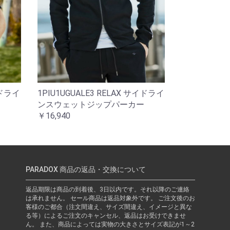
イドライ
1PIU1UGUALE3 RELAX サイドライ
ンスウェットジップパーカー
￥16,940
PARADOX 商品の返品・交換について
返品期限は商品の到着後、3日以内です。それ以降のご連絡
は承れません。 セール商品は返品対象外です。 ご注文後のお
客様のご都合（注文間違え、サイズ間違え、イメージと異な
る等）によるご注文のキャンセル、返品はお受けできませ
ん。 また、商品によっては実物の大きさとサイズ表記が1～2