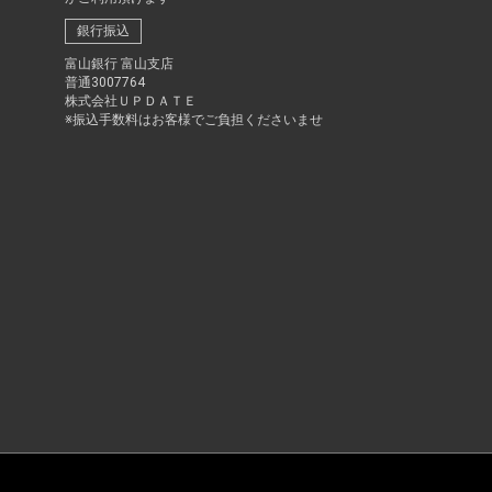
銀行振込
富山銀行 富山支店
普通3007764
株式会社ＵＰＤＡＴＥ
※振込手数料はお客様でご負担くださいませ