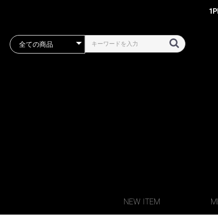
1
NEW ITEM
M