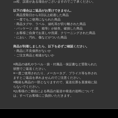
㎝程、誤差がある場合がございますのでご了承ください。
以下の場合はご返品がお受けできません。
・商品受取日から3日以上経過した商品
・一度でもご使用になられた商品
・商品タグや、ラベル、値札等が切り離された商品
・パッケージ（袋、箱等）が紛失、破損した商品
・お客様ご自身でお直しや洗濯、クリーニングされた商品
・におい、汚れ、傷などがついた商品
商品が到着しましたら、以下を必ずご確認ください。
・商品に不良個所がないか
・ご注文商品と相違がないか
※商品の値札やラベル・袋・付属品・保証書など受取られた
状態でご返送ください。
※一度ご使用されたり、メーカータグ、プライス等を外され
ますとご返品を承れませんのでご注意ください。
※靴箱も商品の一部となりますので、返送伝票を直接箱に貼
らないでください。
※お客様のご都合による商品の返送や発送の送料について
は、すべてお客様にご負担いただきます。