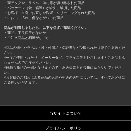
・商品タグや、ラベル、値札等が切り離された商品
・パッケージ（袋、箱等）が紛失、破損した商品
・お客様ご自身でお直しや洗濯、クリーニングされた商品
・におい、汚れ、傷などがついた商品
商品が到着しましたら、以下を必ずご確認ください。
・商品に不良個所がないか
・ご注文商品と相違がないか
※商品の値札やラベル・袋・付属品・保証書など受取られた状態でご返送くだ
さい。
※一度ご使用されたり、メーカータグ、プライス等を外されますとご返品を承
れませんのでご注意ください。
※靴箱も商品の一部となりますので、返送伝票を直接箱に貼らないでくださ
い。
※お客様のご都合による商品の返送や発送の送料については、すべてお客様に
ご負担いただきます。
当サイトについて
プライバシーポリシー