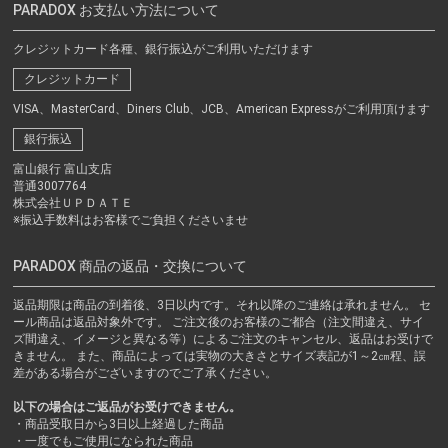
PARADOX お支払い方法について
クレジットカード各種、銀行振込がご利用いただけます
クレジットカード
VISA、MasterCard、Diners Club、JCB、American Expressがご利用頂けます
銀行振込
富山銀行 富山支店
普通3007764
株式会社ＵＰＤＡＴＥ
※振込手数料はお客様でご負担くださいませ
PARADOX 商品の返品・交換について
返品期限は商品の到着後、3日以内です。それ以降のご連絡は承れません。 セ
ール商品は返品対象外です。 ご注文後のお客様のご都合（注文間違え、サイ
ズ間違え、イメージと異なる等）によるご注文のキャンセル、返品はお受けで
きません。 また、商品によっては実物の大きさとサイズ表記が1～2㎝程、誤
差がある場合がございますのでご了承ください。
以下の場合はご返品がお受けできません。
・商品受取日から3日以上経過した商品
・一度でもご使用になられた商品