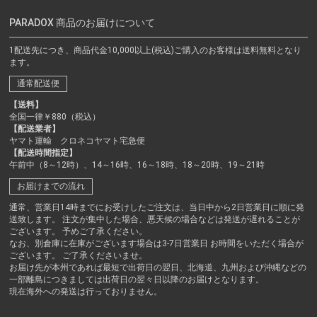
PARADOX 商品のお届けについて
1配送先につき、商品代金10,000以上(税込)ご購入のお客様は送料無料となり
ます。
通常配送便
【送料】
全国一律￥880（税込）
【配送業者】
ヤマト運輸 クロネコヤマト宅急便
【配送時間指定】
午前中（8～12時）、14～16時、16～18時、18～20時、19～21時
お届けまでの流れ
通常、営業日14時までにお受けしたご注文は、当日中から2日営業日に順に発
送致します。 注文が集中した場合、悪天候の場合などは発送が遅れることが
ございます。 予めご了承ください。
なお、別倉庫に在庫がございます場合は3-7日営業日 お時間をいただく場合が
ございます。 ご了承くださいませ。
お届け先が本州であれば最短で出荷日の翌日、北海道、九州および沖縄などの
一部離島につきましては出荷日の翌々日以降のお届けとなります。
現在海外への発送は行っておりません。